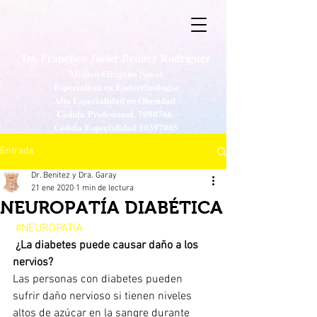
Dr. Francisco Javier Benitez Rodríguez
Médico Cirujano Naval
Especialista en Endocrinología
Alta Especialidad en Obesidad
Cédula Profesional.
7080766
Cédula Especialidad
10397085
Entrada
Dr. Benitez y Dra. Garay
21 ene 2020
1 min de lectura
NEUROPATÍA DIABÉTICA
#NEUROPATÍA
¿La diabetes puede causar daño a los 
nervios?
Las personas con diabetes pueden 
sufrir daño nervioso si tienen niveles 
altos de azúcar en la sangre durante 