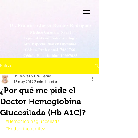
Dr. Francisco Javier Benitez Rodríguez
Médico Cirujano Naval
Especialista en Endocrinología
Alta Especialidad en Obesidad
Cédula Profesional.
7080766
Cédula Especialidad
10397085
Entrada
Dr. Benitez y Dra. Garay
16 may 2019
2 min de lectura
¿Por qué me pide el
Doctor Hemoglobina
Glucosilada (Hb A1C)?
#Hemoglobinaglucosilada
#Endocrinobenitez